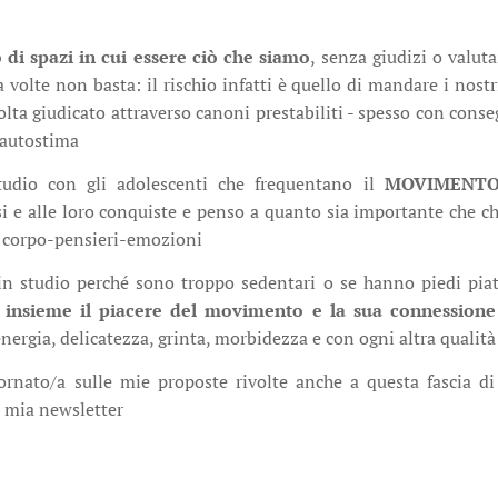
 di spazi in cui essere ciò che siamo
, senza giudizi o valu
 volte non basta: il rischio infatti è quello di mandare i nostr
olta giudicato attraverso canoni prestabiliti - spesso con cons
o autostima
tudio con gli adolescenti che frequentano il
MOVIMENTO
isi e alle loro conquiste e penso a quanto sia importante che ch
di corpo-pensieri-emozioni
n studio perché sono troppo sedentari o se hanno piedi piatt
 insieme il piacere del movimento e la sua connessione 
nergia, delicatezza, grinta, morbidezza e con ogni altra qualit
ornato/a sulle mie proposte rivolte anche a questa fascia d
a mia newsletter