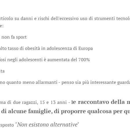
ticolo su danni e rischi dell'eccessivo uso di strumenti tecno
e:
i non fa sport
 alto tasso di obesità in adolescenza di Europa
ifosi negli adolescenti è aumentata del 700%
lta
ano quanto meno allarmanti - penso sia più interessante guard
e raccontavo della 
ma di due ragazzi, 15 e 13 anni -
l
a di alcune famiglie, di proporre qualcosa per qu
"Non esistono alternative"
isposto