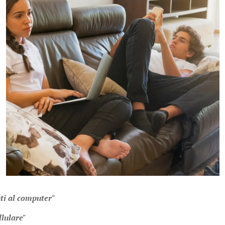
ti al computer"
llulare"