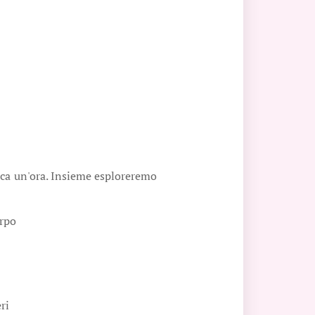
irca un'ora. Insieme esploreremo
rpo
ri