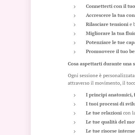
Connetterti con il tu
Accrescere la tua co
Rilasciare tensioni
e 
Migliorare la tua flui
Potenziare le tue cap
Promuovere il tuo b
Cosa aspettarti durante una s
Ogni sessione è personalizzata 
attraverso il movimento, il toc
I principi anatomici, f
I tuoi processi di sv
Le tue relazioni
con l
Le tue qualità del m
Le tue risorse intern